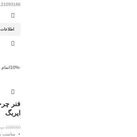
121093186
اطلاعات 
-10%
اتمام
ایربگ
1000000
توم
مناسب بر