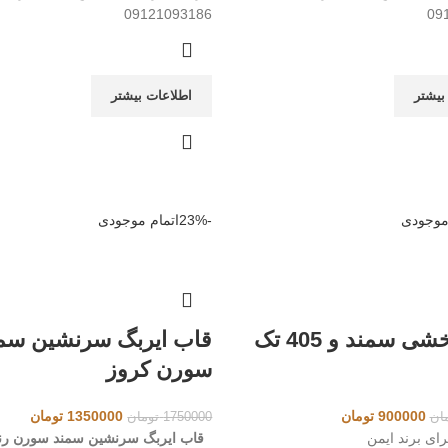
09121093186
09
بیشتر
اطلاعات بیشتر
 موجودی
-23%
اتمام موجودی
فنر چرخشی سمند و 405 تک
قاب ایربگ سرنشین سم
سورن کروز
قیمت
قیمت
قیمت
قیمت
900000
تومان
1350000
تومان
ان
1750000
تومان
اصلی
فعلی
اصلی
فعلی
ای برند ایمن
قاب ایربگ سرنشین سمند سورن
رن