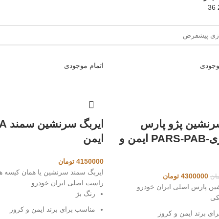
36
وجودی
اتمام موجودی
رنشین پژو پارس
خاکستری-PARS-PAB ایمن و
ایمن
4150000
تومان
ایربگ سمند سرنشین یا همان کیسه ه
قیمت
قیمت
4300000
تومان
ان
راست اصلی ایران خودرو
اصلی
فعلی
ین پارس اصلی ایران خودرو
رنگ بژ
4500000 تومان
4300000 تومان
کی
بود.
است.
مناسب برای برند ایمن و کروز
ای برند ایمن و کروز