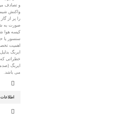
و تصادف موا
واکنش شیمیا
را پر از گاز
صورت به شی
کیسه هوا شا
سنسور یا حس
اهمیت تخص
ایربگ بدلیل
خطراتی که 
ایربگ (صدم
می باشد.
اطلاعات 