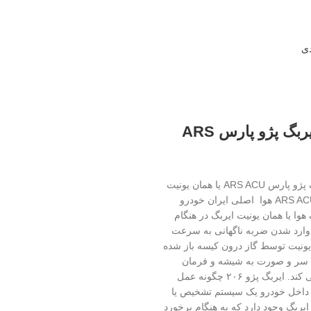
دی
یونیت ایربگ پژو پارس ARS
یونیت ایربگ پژو پارس ARS ACU یا همان یونیت
پژو پارس ARS ACU هوا اصلی ایران خودرو
هوا یا همان یونیت ایربگ در هنگام
 وارد شدن ضربه ناگهانی به سرعت
ونیت توسط گاز درون کیسه باز شده
د سر و صورت به شیشه و فرمان
جلوگیری می کند. ایربگ پژو ۲۰۶ چگونه عمل
 داخل خودرو یک سیستم تشخیص یا
ایربگ وجود دارد که به هنگام برخورد