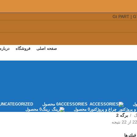
صفحه اصلی
فروشگاه
درباره
ACCESSORIES
0 محصول
UNCATEGORIZED
چراغ و پروژکتور
0 محصول
رينگ
0 محصول
گ
برگه 2
یلترها