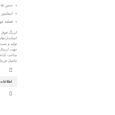
جنس قاب
اینفلیتور ARC آمریکا
قطعه فوق
ایربگ فوق وا
استانداردهای
تولید و تست
جهت ارسال
ساخت کدام
حاصل فرمایید. 93186
اطلاعات 