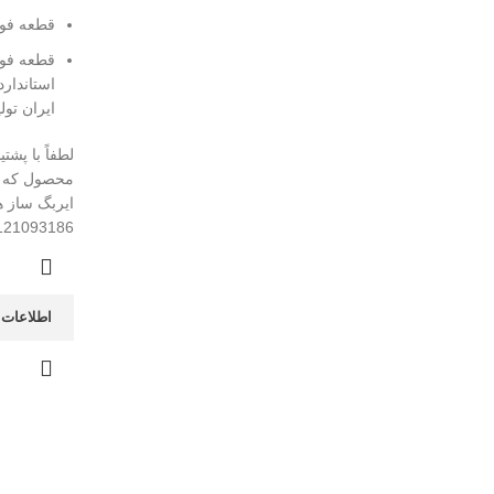
قطعه فوق
قطعه فوق 
استاندارد
ایران تو
لطفاً با پ
محصول که 
ایربگ ساز 
121093186
اطلاعات 