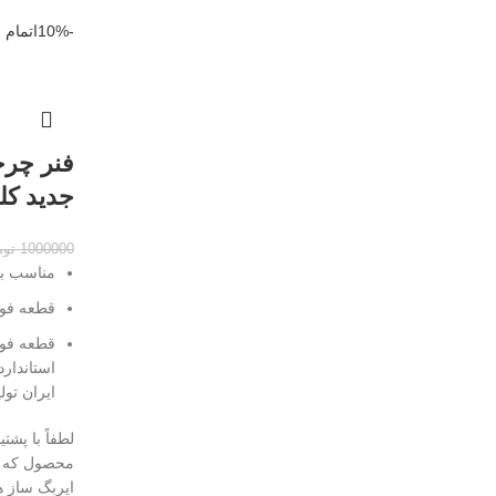
-10%
اتمام
فنر چر
جدید کلید
1000000
توم
مناسب بر
قطعه فوق
قطعه فوق 
استاندارد
ایران تو
لطفاً با پ
محصول که 
ایربگ ساز 