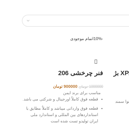
-10%
اتمام موجودی
ایربگ سرنشین سمند XPA بژ
فنر چرخشی 206
قیمت
قیمت
900000
تومان
1000000
تومان
اصلی
فعلی
مناسب برای برند ایمن
1000000 تومان
900000 تومان
قطعه فوق کاملاٌ اورجینال و شرکتی می باشد.
وا سمند
بود.
است.
قطعه فوق وارداتی میباشد و کاملاٌ مطابق با
استانداردهای بین المللی و استاندارد ملی
ایران تولیدو تست شده است