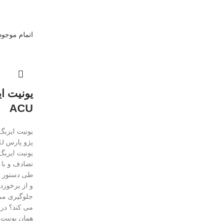
اتمام موجو
ACU
یونیت ایربگ 
تصادف و با
طی دستور ی
و از برخور
می کند؟ در
همان یونیت 