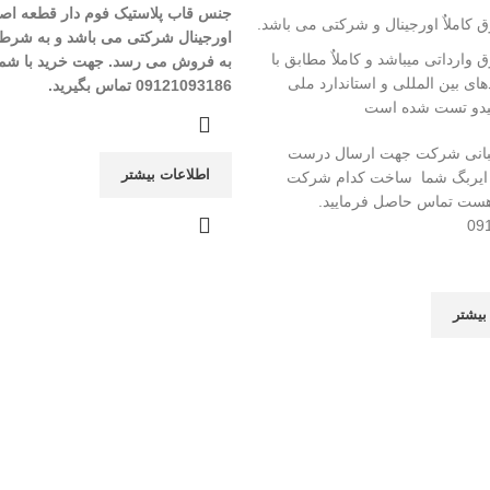
1000000 تومان
900000 تومان
1750000 تومان
جنس قاب پلاستیک فوم دار
قطعه اص
 کاملاٌ اورجینال و شرکتی می باشد.
بود.
است.
بود.
است.
اورجینال شرکتی می باشد و به شرط
وارداتی میباشد و کاملاٌ مطابق با
به فروش می رسد.
جهت خرید با شما
های بین المللی و استاندارد ملی
09121093186 تماس بگیرید.
لیدو تست شده است
شتیبانی شرکت جهت ارسال درست
اطلاعات بیشتر
ایربگ شما ساخت کدام شرکت
هست تماس حاصل فرمایید.
09
بیشتر