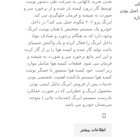
شدن ضربه ناگهانی به سرعت طی دستور یونیت
1350000 تومان
لی
توسط گاز درون کیسه باز شده و از برخورد سر و
 اصل بودن
صورت به شیشه و فرمان جلوگیری می کند.
ره
ایربگ پژو ۲۰۶ چگونه عمل می کند؟ در داخل
خودرو یک سیستم تشخیص یا همان یونیت ایربگ
وجود دارد که به هنگام برخورد و تصادف مواد
داخل ایربگ را فعال کرده و یک واکنش شیمیای
باعث تولید گاز شده و کیسه هوا را پر از گاز کرده
و این امر مانع برخورد سر و صورت به شیشه و
فرمان می شود. قطعات کیسه هوا شامل موارد
زیر است: خود کیسه هوا سنسور یا حسگر یونیت
کیسه هوا سیستم بادکننده اهمیت تخصصی بودن
خدمات پس از فروش ایربگ بدلیل ایمنی بودن
محصول ایربگ و خطراتی که در صورت عملکرد
نادرست سیستم ایربگ (صدمات جانی ) متوجه
سرنشنان خودرو می باشد.
اطلاعات بیشتر