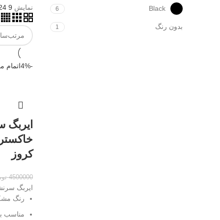
نمایش
9
24
Black
6
بدون رنگ
1
-4%
اتمام م
ایربگ س
کروز
4500000
توم
ایربگ سرنش
رنگ مش
مناسب بر