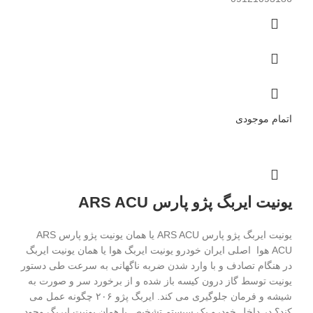
اتمام موجودی
یونیت ایربگ پژو پارس ARS ACU
یونیت ایربگ پژو پارس ARS ACU یا همان یونیت پژو پارس ARS
ACU هوا اصلی ایران خودرو یونیت ایربگ هوا یا همان یونیت ایربگ
در هنگام تصادف و با وارد شدن ضربه ناگهانی به سرعت طی دستور
یونیت توسط گاز درون کیسه باز شده و از برخورد سر و صورت به
شیشه و فرمان جلوگیری می کند. ایربگ پژو ۲۰۶ چگونه عمل می
کند؟ در داخل خودرو یک سیستم تشخیص یا همان یونیت ایربگ وجود