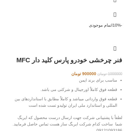
-10%
اتمام موجودی
فنر چرخشی خودرو پارس کلید دار MFC
قیمت
قیمت
900000
تومان
1000000
تومان
اصلی
فعلی
مناسب برای برند ایمن
1000000 تومان
900000 تومان
قطعه فوق کاملاٌ اورجینال و شرکتی می باشد.
بود.
است.
قطعه فوق وارداتی میباشد و کاملاٌ مطابق با استانداردهای بین
المللی و استاندارد ملی ایران تولیدو تست شده است
لطفاً با پشتیبانی شرکت جهت ارسال درست محصول که ایربگ
شما ساخت کدام شرکت ایربگ ساز هست تماس حاصل فرمایید.
09121093186