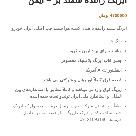
ایربگ راننده سمند بژ – ایمن
4700000
تومان
ا
یربگ سمند راننده یا همان کیسه هوا سمند چپ اصلی ایران خودرو
رنگ بژ
مناسب برای برند ایمن و کروز
جنس قاب ایربگ پلاستیک مخصوص
اینفلیتور ARC آمریکا
قطعه فوق کاملاٌ اورجینال و شرکتی می باشد.
ایربگ فوق وارداتی میباشد و کاملاٌ مطابق با استانداردهای بین
المللی و استاندارد ملی ایران تولید
و تست شده است.
لطفاً با پشتیبانی شرکت جهت ارسال درست محصول که ایربگ
شما ساخت کدام شرکت ایربگ ساز هست تماس حاصل
فرمایید. 09121093186