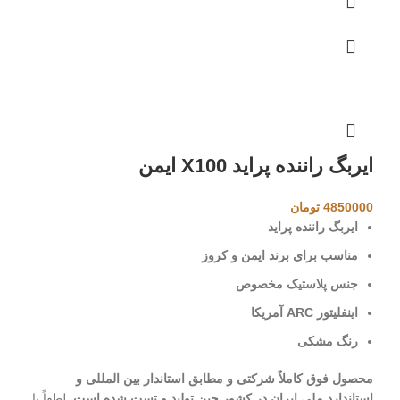
ایربگ راننده پراید X100 ایمن
4850000
تومان
ایربگ راننده پراید
مناسب برای برند ایمن و کروز
جنس پلاستیک مخصوص
اینفلیتور ARC آمریکا
رنگ مشکی
محصول فوق کاملاٌ شرکتی و مطابق استاندار بین المللی و
استاندارد ملی ایران در کشور چین تولید و تست شده است.
لطفاً با