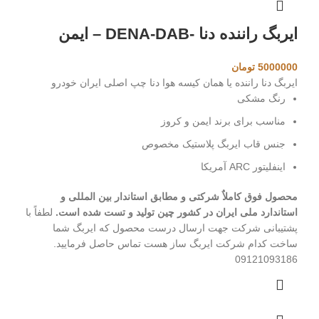
ایربگ راننده دنا -DENA-DAB – ایمن
5000000
تومان
ایربگ دنا راننده یا همان کیسه هوا دنا چپ اصلی ایران خودرو
رنگ مشکی
مناسب برای برند ایمن و کروز
جنس قاب ایربگ پلاستیک مخصوص
اینفلیتور ARC آمریکا
محصول فوق کاملاٌ شرکتی و مطابق استاندار بین المللی و
استاندارد ملی ایران در کشور چین تولید و تست شده است.
لطفاً با
پشتیبانی شرکت جهت ارسال درست محصول که ایربگ شما
ساخت کدام شرکت ایربگ ساز هست تماس حاصل فرمایید.
09121093186