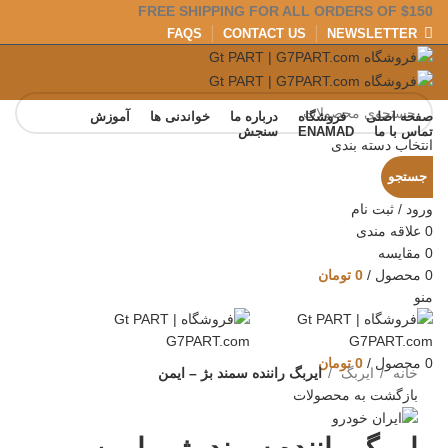
FREE SHIPPING FOR ALL ORDERS OF $150
FAQS
CONTACT US
NEWSLETTER
صفحه اصلی
فروشگاه
درباره ما
خواندنی ها
آموزش
تماس با ما
ENAMAD
سنجش
انتخاب دسته بندی
جستجو
ورود / ثبت نام
0
علاقه مندی
0
مقایسه
0
محصول
/
0
تومان
مشاهده 360 درجه
منو
0%
بزرگنمایی تصویر
0
محصول
/
0
تومان
خانه
ایربگ
ایربگ راننده سمند بژ – ایمن
بازگشت به محصولات