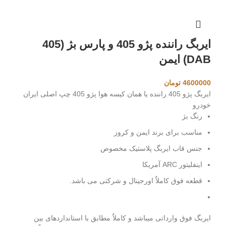
ایربگ راننده پژو 405 و پارس بژ (405
DAB) ایمن
4600000
تومان
ایربگ پژو 405 راننده یا همان کیسه هوا پژو 405 چپ اصلی ایران
خودرو
رنگ بژ
مناسب برای برند ایمن و کروز
جنس قاب ایربگ پلاستیک مخصوص
اینفلیتور ARC آمریکا
قطعه فوق کاملاٌ اورجینال و شرکتی می باشد.
ایربگ فوق وارداتی میباشد و کاملاٌ مطابق با استانداردهای بین