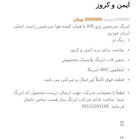
ایمن و کروز
قیمت
قیمت
3500000
تومان
3700000
تومان
اصلی
فعلی
ایربگ سرنشین پژو 405 یا همان کیسه هوا سرنشین راست اصلی
3700000 تومان
3500000 تومان
ایران خودرو
بود.
است.
رنگ بژ
مناسب برای برند ایمن و کروز
جنس قاب ایربگ پلاستیک مخصوص
اینفلیتور ARC آمریکا
قطعه فوق کاملاٌ اورجینال و شرکتی می باشد.
لطفاً با پشتیبانی شرکت جهت ارسال درست محصول که ایربگ
شما ساخت کدام شرکت ایربگ ساز هست تماس حاصل
فرمایید. 09121093186