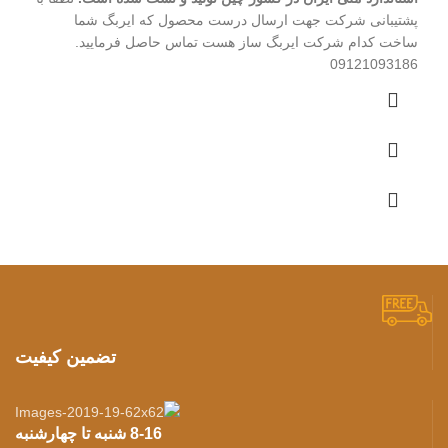
پشتیبانی شرکت جهت ارسال درست محصول که ایربگ شما
ساخت کدام شرکت ایربگ ساز هست تماس حاصل فرمایید.
09121093186
تضمین کیفیت
8-16 شنبه تا چهارشنبه